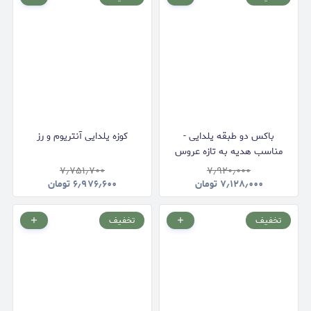
باکس دو طبقه یلدایی -
کوزه یلدایی آنتریوم و رز
مناسب هدیه به تازه عروس
۷٫۷۵۱٫۷۰۰
۷٫۹۲۰٫۰۰۰
۷٫۱۲۸٫۰۰۰
تومان
۶٫۹۷۶٫۶۰۰
تومان
تخفیف
تخفیف