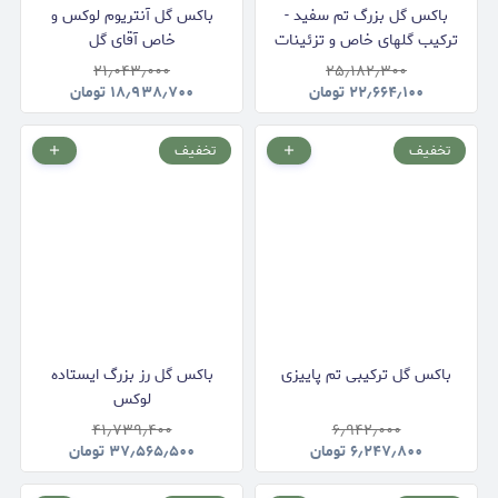
باکس گل بزرگ تم سفید -
باکس گل آنتریوم لوکس و
ترکیب گلهای خاص و تزئینات
خاص آقای گل
ویژه
۲۱٫۰۴۳٫۰۰۰
۲۵٫۱۸۲٫۳۰۰
۲۲٫۶۶۴٫۱۰۰
تومان
۱۸٫۹۳۸٫۷۰۰
تومان
تخفیف
تخفیف
باکس گل ترکیبی تم پاییزی
باکس گل رز بزرگ ایستاده
لوکس
۴۱٫۷۳۹٫۴۰۰
۶٫۹۴۲٫۰۰۰
۶٫۲۴۷٫۸۰۰
تومان
۳۷٫۵۶۵٫۵۰۰
تومان