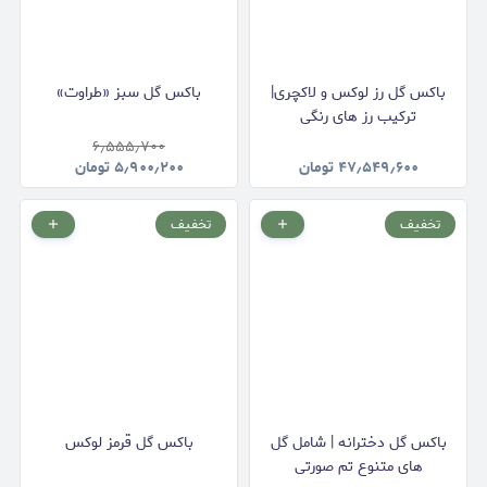
باکس گل رز لوکس و لاکچری|
باکس گل سبز «طراوت»
ترکیب رز های رنگی
۶٫۵۵۵٫۷۰۰
۴۷٫۵۴۹٫۶۰۰
تومان
۵٫۹۰۰٫۲۰۰
تومان
تخفیف
تخفیف
باکس گل دخترانه | شامل گل
باکس گل قرمز لوکس
های متنوع تم صورتی