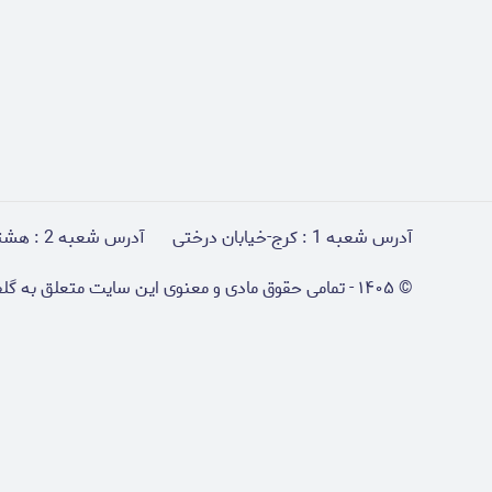
آدرس شعبه 1 : کرج-خیابان درختی
آدرس شعبه 2 : هشتگرد - روبروی رستوران پسرخاله
©
۱۴۰۵
-
تمامی حقوق مادی و معنوی این سایت متعلق به گل